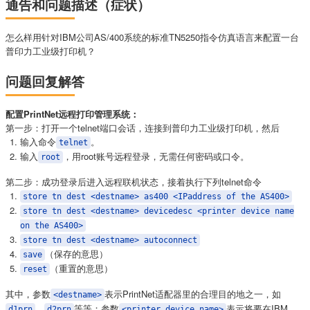
通告和问题描述（症状）
怎么样用针对IBM公司AS/400系统的标准TN5250指令仿真语言来配置一台
普印力工业级打印机？
问题回复解答
配置PrintNet远程打印管理系统：
第一步：打开一个telnet端口会话，连接到普印力工业级打印机，然后
输入命令
。
telnet
输入
，用root账号远程登录，无需任何密码或口令。
root
第二步：成功登录后进入远程联机状态，接着执行下列telnet命令
store tn dest <destname> as400 <IPaddress of the AS400>
store tn dest <destname> devicedesc <printer device name
on the AS400>
store tn dest <destname> autoconnect
（保存的意思）
save
（重置的意思）
reset
其中，参数
表示PrintNet适配器里的合理目的地之一，如
<destname>
、
等等；参数
表示将要在IBM
d1prn
d2prn
<printer device name>