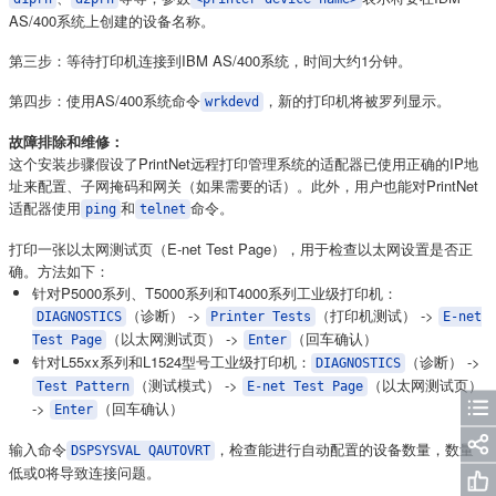
AS/400系统上创建的设备名称。
第三步：等待打印机连接到IBM AS/400系统，时间大约1分钟。
第四步：使用AS/400系统命令
，新的打印机将被罗列显示。
wrkdevd
故障排除和维修：
这个安装步骤假设了PrintNet远程打印管理系统的适配器已使用正确的IP地
址来配置、子网掩码和网关（如果需要的话）。此外，用户也能对PrintNet
适配器使用
和
命令。
ping
telnet
打印一张以太网测试页（E-net Test Page），用于检查以太网设置是否正
确。方法如下：
针对P5000系列、T5000系列和T4000系列工业级打印机：
（诊断） ->
（打印机测试） ->
DIAGNOSTICS
Printer Tests
E-net
（以太网测试页） ->
（回车确认）
Test Page
Enter
针对L55xx系列和L1524型号工业级打印机：
（诊断） ->
DIAGNOSTICS
（测试模式） ->
（以太网测试页）
Test Pattern
E-net Test Page
->
（回车确认）
Enter
输入命令
，检查能进行自动配置的设备数量，数量
DSPSYSVAL QAUTOVRT
低或0将导致连接问题。