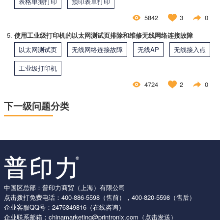
表格单据打印
预印表单打印
5842
3
0
使用工业级打印机的以太网测试页排除和维修无线网络连接故障
以太网测试页
无线网络连接故障
无线AP
无线接入点
工业级打印机
4724
2
0
下一级问题分类
中国区总部：普印力商贸（上海）有限公司
点击拨打免费电话：
400-886-5598
（售前），
400-820-5598
（售后）
企业客服QQ号：
2476349816
（在线咨询）
企业联系邮箱：
chinamarketing@printronix.com
（点击发送）